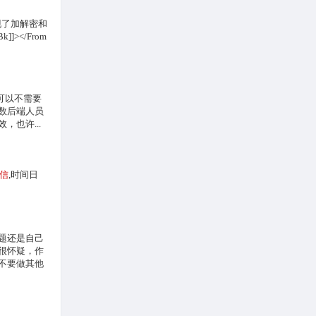
现了加解密和
k]]></From
，可以不需要
数后端人员
也许...
信
,时间日
题还是自己
很怀疑，作
不要做其他