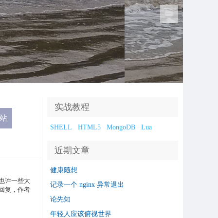
实战教程
SHELL
HTML5
MongoDB
Lua
近期文章
健康随想
也许一些大
记录一个 nginx 异常退出
回复，作者
论先知
年轻人应该俯视世界