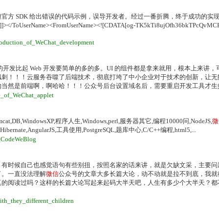
官方 SDK 给出错误的代码示例，误导开发者。经过一番折腾，终于成功的实
></ToUserName><FromUserName><![CDATA[og-TK5kTi8ujOfh36bkTPcQvMCB
ntroduction_of_WeChat_development
的开发比起 Web 开发要简单的多的多。UI 的组件都是拿来就用，根本上来讲
讽刺！！！云服务吞噬了后端技术，彻底打垮了中小企业对于技术的创新，让无
当然是前端啊，啊哈哈！！！公众号后台设置域名后，需要重启开发工具才生效，
ce_of_WeChat_applet
at,DB,WindowsXP,程序人生,Windows,perl,服务器其它,编程10000问,NodeJS,
微
rnate,AngularJS,工具使用,PostgreSQL,题库中心,C/C++编程,html5,...
ar_CodeWeBlog
，有时候自己也感觉语句有些别扭，按照名家的话来讲，就是欠缺文采，主要问
了。一直没法理解
微信
公众号的文章大多长篇大论，动不动就是拉不到底，我就
真的阅读过吗？这样的长篇大论写起来起码大半天吧，人生有多少个大半天？都
ith_they_different_children