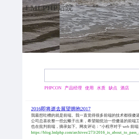
LMLPHP后院
PHPCON
产品经理
使用
水质
缺点
酒店
2016即将逝去展望拥抱2017
我最想吐槽的就是前端。我一直觉得很多前端的技术都很傻
公司总喜欢整一些幺蛾子出来，希望能统治一些傻逼的前端
也在批判前端，摘录如下。网友评论：“小程序对于 web 前端来说是个技术标
https://blog.lmlphp.com/archives/273/2016_is_about_to_pa