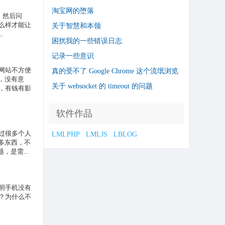
淘宝网的堕落
，然后问
么样才能让
关于智慧和本领
.
困扰我的一些错误日志
记录一些意识
网站不方便
真的受不了 Google Chrome 这个流氓浏览
，没有意
器了
关于 websocket 的 timeout 的问题
，有钱有影
软件作品
过很多个人
LMLPHP
LMLJS
LBLOG
很多东西，不
是需...
明手机没有
？为什么不