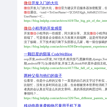
微信
开发入门的大坑
微信
开发入门的大坑，
微信
官方建议开启服务器加密配置，但
微信
通信。<xml><ToUserName><![CDATA[gh_6d0d825351ee]]
UserName><C...
https://blog.lmlphp.com/archives/419/The_big_pit_of_the_i
微信
小程序的开发感受
开发
微信
小程序的一些感受，同大家分享。 其实
微信
小程序
前端了，可是很多企业都在大力发展大前端啊，这是何等的
没了饭碗，天下技术就只剩下头部那么几家，唯一留住饭碗的
https://blog.lmlphp.com/archives/659/Development_experien
一颗巨星的陨落 CodeWeBlog
oop开发,android开发,.NET技术,相关技巧,图象特效,django,Tomc
期,android学习,Qt,移动开发,开发工具,thinkPHP,星外虚拟主机,Hibe
https://blog.lmlphp.com/archives/417/The_fall_of_a_superst
两种父母与他们的孩子
位看管，你是什么样的父母？一直觉的自己的文字过于朴实
比较忙，没有太多时间在这上面，生命都被资本世界给消耗
者真的会认真去写这么长的文章吗，真的系统的构思过吗，
事情吗？...
https://blog.lmlphp.com/archives/326/Two_different_parents_w
移动电商来袭购物尽量用手机下单