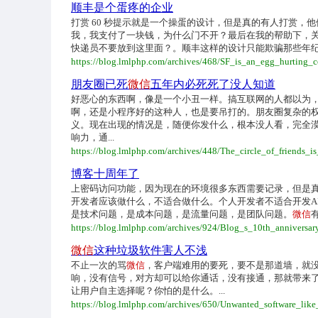
顺丰是个蛋疼的企业
打赏 60 秒提示就是一个操蛋的设计，但是真的有人打赏，他
我，我支付了一块钱，为什么门不开？最后在我的帮助下，
快递员不要放到这里面？。顺丰这样的设计只能欺骗那些年纪大的
https://blog.lmlphp.com/archives/468/SF_is_an_egg_hurting
朋友圈已死
微信
五年内必死死了没人知道
好恶心的东西啊，像是一个小丑一样。搞互联网的人都以为
啊，还是小程序好的这种人，也是要吊打的。朋友圈复杂的权
义。现在出现的情况是，随便你发什么，根本没人看，完全
响力，通...
https://blog.lmlphp.com/archives/448/The_circle_of_friends_i
博客十周年了
上密码访问功能，因为现在的环境很多东西需要记录，但是
开发者应该做什么，不适合做什么。个人开发者不适合开发A
是技术问题，是成本问题，是流量问题，是团队问题。
微信
https://blog.lmlphp.com/archives/924/Blog_s_10th_anniversar
微信
这种垃圾软件害人不浅
不止一次的骂
微信
，客户端难用的要死，要不是那道墙，就
响，没有信号，对方却可以给你通话，没有接通，那就带来
让用户自主选择呢？你怕的是什么。...
https://blog.lmlphp.com/archives/650/Unwanted_software_lik