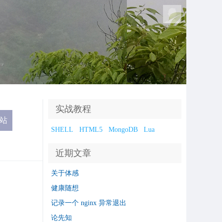
实战教程
SHELL
HTML5
MongoDB
Lua
近期文章
关于体感
健康随想
记录一个 nginx 异常退出
论先知