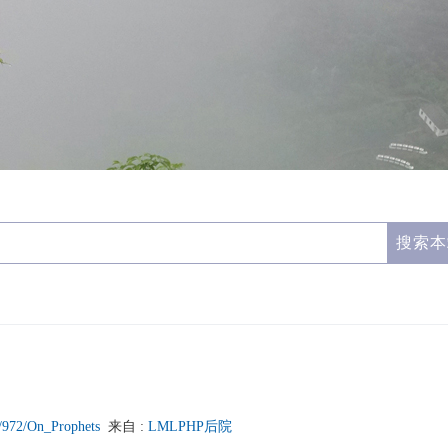
s/972/On_Prophets
来自 :
LMLPHP后院