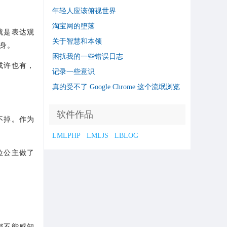
年轻人应该俯视世界
淘宝网的堕落
就是表达观
关于智慧和本领
身。
困扰我的一些错误日志
或许也有，
记录一些意识
真的受不了 Google Chrome 这个流氓浏览
器了
软件作品
不掉。作为
LMLPHP
LMLJS
LBLOG
位公主做了
都不能感知