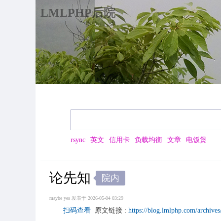
LMLPHP后院
rsync
英文
信用卡
负载均衡
文章
电饭煲
论先知
院内
maybe yes
发表于 2026-05-04 03:29
扫码查看
原文链接 :
https://blog.lmlphp.com/archive