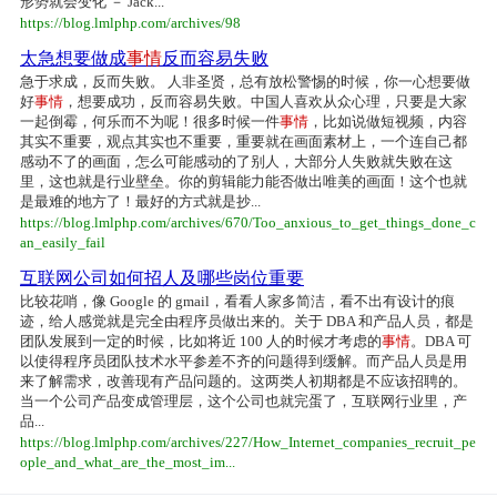
形势就会变化 － Jack...
https://blog.lmlphp.com/archives/98
太急想要做成
事情
反而容易失败
急于求成，反而失败。 人非圣贤，总有放松警惕的时候，你一心想要做
好
事情
，想要成功，反而容易失败。中国人喜欢从众心理，只要是大家
一起倒霉，何乐而不为呢！很多时候一件
事情
，比如说做短视频，内容
其实不重要，观点其实也不重要，重要就在画面素材上，一个连自己都
感动不了的画面，怎么可能感动的了别人，大部分人失败就失败在这
里，这也就是行业壁垒。你的剪辑能力能否做出唯美的画面！这个也就
是最难的地方了！最好的方式就是抄...
https://blog.lmlphp.com/archives/670/Too_anxious_to_get_things_done_c
an_easily_fail
互联网公司如何招人及哪些岗位重要
比较花哨，像 Google 的 gmail，看看人家多简洁，看不出有设计的痕
迹，给人感觉就是完全由程序员做出来的。关于 DBA 和产品人员，都是
团队发展到一定的时候，比如将近 100 人的时候才考虑的
事情
。DBA 可
以使得程序员团队技术水平参差不齐的问题得到缓解。而产品人员是用
来了解需求，改善现有产品问题的。这两类人初期都是不应该招聘的。
当一个公司产品变成管理层，这个公司也就完蛋了，互联网行业里，产
品...
https://blog.lmlphp.com/archives/227/How_Internet_companies_recruit_pe
ople_and_what_are_the_most_im...