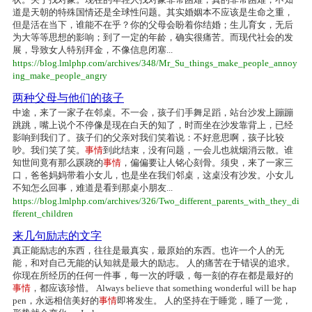
道是天朝的特殊国情还是全球性问题。其实婚姻本不应该是生命之重，
但是活在当下，谁能不在乎？你的父母会盼着你结婚；生儿育女，无后
为大等等思想的影响；到了一定的年龄，确实很痛苦。而现代社会的发
展，导致女人特别拜金，不像信息闭塞...
https://blog.lmlphp.com/archives/348/Mr_Su_things_make_people_annoy
ing_make_people_angry
两种父母与他们的孩子
中途，来了一家子在邻桌。不一会，孩子们手舞足蹈，站台沙发上蹦蹦
跳跳，嘴上说个不停像是现在白天的知了，时而坐在沙发靠背上，已经
影响到我们了。孩子们的父亲对我们笑着说：不好意思啊，孩子比较
吵。我们笑了笑。
事情
到此结束，没有问题，一会儿也就烟消云散。谁
知世间竟有那么蹊跷的
事情
，偏偏要让人铭心刻骨。须臾，来了一家三
口，爸爸妈妈带着小女儿，也是坐在我们邻桌，这桌没有沙发。小女儿
不知怎么回事，难道是看到那桌小朋友...
https://blog.lmlphp.com/archives/326/Two_different_parents_with_they_di
fferent_children
来几句励志的文字
真正能励志的东西，往往是最真实，最原始的东西。也许一个人的无
能，和对自己无能的认知就是最大的励志。 人的痛苦在于错误的追求。
你现在所经历的任何一件事，每一次的呼吸，每一刻的存在都是最好的
事情
，都应该珍惜。 Always believe that something wonderful will be hap
pen，永远相信美好的
事情
即将发生。 人的坚持在于睡觉，睡了一觉，