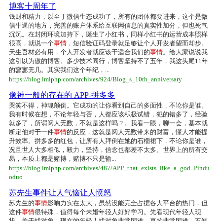
博客十周年了
钱财和精力，以至于微信生态成功了，所有的团体都要进来，这个是微
信牛逼的地方，完善的账户体系给互联网信息的真实性加分，但也死气
沉沉。在封闭环境加持下，诞生了小红书，同样小红书的运营成本照样
很高，就说一个
事情
，短信验证码登录就足够让个人开发者望而却步。
天生吾材必有用，个人开发者就应该干适合我们的
事情
。给大家说说我
这引以为傲的博客。多少技术同行，博客坚持不了五年，我这头尾11年
的寥寥无几。其实我们这个年纪，...
https://blog.lmlphp.com/archives/924/Blog_s_10th_anniversary
像神一般的存在的 APP-拼多多
哭笑不得，神魂颠倒。它成功的让你看到自己的多面性，不论你是谁。
我有时候在想，不论年轻与否，人都应该积极试错，犯的错多了，经验
就多了，所谓阅人无数，不就是这样吗？。我看一眼，聊一会，基本就
断定他对于一件
事情
的反应，这就是阅人无数带来的财富，懂人才能提
升效率。拼多多的红包，让所有人拜倒在她的石榴裙下，不论你是谁，
况且世人大多相似，毅力，坚持，信念也都差不太多。世界上的所有交
易，本质上都是赌博，赌博不只是输...
https://blog.lmlphp.com/archives/487/APP_that_exists_like_a_god_Pindu
oduo
苏先生事件让人气恼让人愤怒
苏先生的
事情
影响力实在太大，虽然没能完全占据各大平台的热门，但
这件
事情
很特殊，值得每个未婚年轻人好好学习。先看现代年轻人现
状。关于找对象。现在的年轻人找对象非常困难，真的非常困难，不知