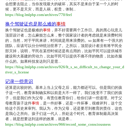
会想要去阻止，当你发现最大的破坏，其实不是来自于某一个人的时
候，更不是天灾，而是人祸，权贵，体制...
https://blog.lmlphp.com/archives/770/feel
换个驾驶证也是那么难的
事情
换个驾驶证也是极难的
事情
，弄不好需要两个工作日。真的黑心玩意儿
顶层设计者，怎么麻烦怎么来，整个国家设计者的考虑就是来浪费时间
的，当然，对于平民来讲，时间就是用来浪费的。so 如果有一个强大的
团队，应该可以分分钟统治世界了。之所以，顶层设计者没有将平民全
部灭掉，说明，平民在某些时候还是有点用的，比如平民可以提供城市
建设和大基建的劳动力，比如平民可以提供不痛不痒的物质，比如衣服
什么的。如果科技发达到只是需...
https://blog.lmlphp.com/archives/926/It_s_so_difficult_to_change_your_d
river_s_license
记录一些意识
还算是比较好的。基本上当上父母之后，能力都还可以。但是我们的孩
子这一代，教育体制确实和以前是大不一样了。我们改变不了我们的孩
子，但是我们作为父母，有责任教育你们，给你们讲一些道理。对于父
母教育孩子这件
事情
，是一件好事，还是一件坏事，很难评判，这个交
给这个历史来审判。我认为，作为父母，还是要尽到教育的责任，这也
是我心之所向。孩子们这一代人，所处这个时代，教育体制最高决策
者，就是想要达到这样的效果，就是希...
https://blog.lmlphp.com/archives/966/record_some_consciousness