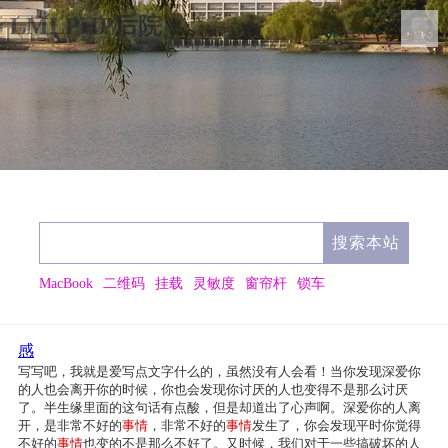
LMLPHP后院
MacBook
二维码
挂载
灵敏度
窗帘杆
锁车
感
写写吧，我就是爱写点文字什么的，虽然没有人会看！当你发现深爱你
的人也会离开你的时候，你也会发现你讨厌的人也变得不是那么讨厌
了。半生缘里面的这句话有点酸，但是却道出了心声啊。深爱你的人离
开，是非常不好的
事情
，非常不好的
事情
发生了，你会发现平时你觉得
不好的
事情
也变的不是那么不好了。又时候，我们对于一些搞破坏的人