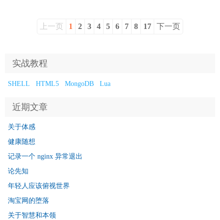
上一页
1
2
3
4
5
6
7
8
17
下一页
实战教程
SHELL
HTML5
MongoDB
Lua
近期文章
关于体感
健康随想
记录一个 nginx 异常退出
论先知
年轻人应该俯视世界
淘宝网的堕落
关于智慧和本领