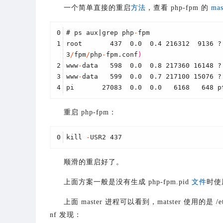
一个简单直接的重启
方法
，查看 php-fpm 的
mas
0
# ps aux|grep php
-
fpm
1
root       437  0.0  0.4 216312  9136 ?
3
/
fpm
/
php
-
fpm.conf
)
2
www
-
data   598  0.0  0.8 217360 16148 ?
3
www
-
data   599  0.0  0.7 217100 15076 ?
4
pi       27083  0.0  0.0   6168   648 p
重启 php-fpm：
0
kill 
-
USR2 437
顺滑的重启好了。
上面方案一般是没有生成 php-fpm.pid
文件
时使
上面 master 进程可以看到，matster 使用的是 /etc/p
nf 发现：