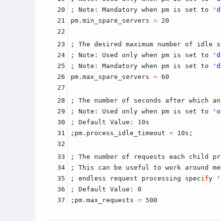
20
; Note: Mandatory when pm is set to 
'd
21
pm.min_spare_servers 
=
 20
22
23
; The desired maximum number of idle s
24
; Note: Used only when pm is set to 
'd
25
; Note: Mandatory when pm is set to 
'd
26
pm.max_spare_servers 
=
 60
27
28
; The number of seconds after which an
29
; Note: Used only when pm is set to 
'o
30
; Default Value: 10s
31
;pm.process_idle_timeout 
=
 10s;
32
33
; The number of requests each child pr
34
; This can be useful to work around me
35
; endless request processing spec
if
y 
'
36
; Default Value: 0
37
;pm.max_requests 
=
 500