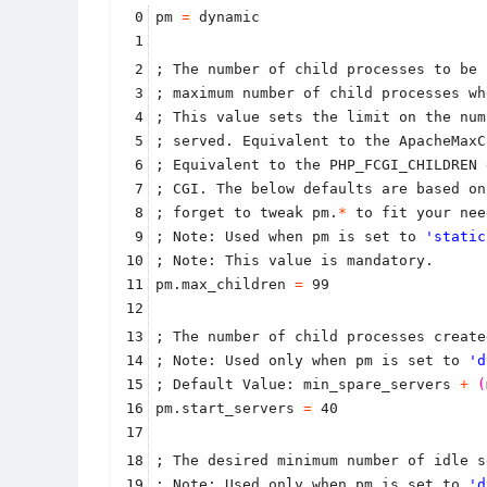
0
pm 
=
 dynamic
1
2
; The number of child processes to be 
3
; maximum number of child processes wh
4
; This value sets the limit on the num
5
; served. Equivalent to the ApacheMaxC
6
; Equivalent to the PHP_FCGI_CHILDREN 
7
; CGI. The below defaults are based on
8
; forget to tweak pm.
*
 to fit your nee
9
; Note: Used when pm is set to 
'static
10
; Note: This value is mandatory.
11
pm.max_children 
=
 99
12
13
; The number of child processes create
14
; Note: Used only when pm is set to 
'd
15
; Default Value: min_spare_servers 
+
(
16
pm.start_servers 
=
 40
17
18
; The desired minimum number of idle s
19
; Note: Used only when pm is set to 
'd