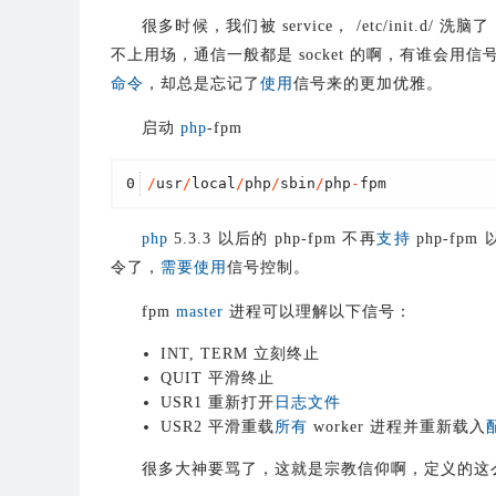
很多时候，我们被 service， /etc/init.d/
不上用场，通信一般都是 socket 的啊，有谁会用信
命令
，却总是忘记了
使用
信号来的更加优雅。
启动
php
-fpm
0
/
usr
/
local
/
php
/
sbin
/
php
-
fpm
php
5.3.3 以后的 php-fpm 不再
支持
php-fpm 以
令了，
需要
使用
信号控制。
fpm
master
进程可以理解以下信号：
INT, TERM 立刻终止
QUIT 平滑终止
USR1 重新打开
日志
文件
USR2 平滑重载
所有
worker 进程并重新载入
很多大神要骂了，这就是宗教信仰啊，定义的这