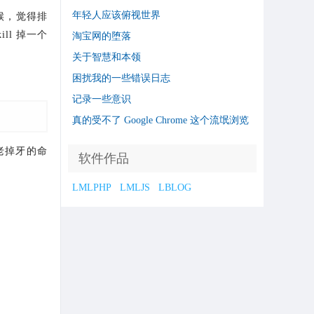
年轻人应该俯视世界
时候，觉得排
ll 掉一个
淘宝网的堕落
关于智慧和本领
困扰我的一些错误日志
记录一些意识
真的受不了 Google Chrome 这个流氓浏览
器了
老掉牙的命
软件作品
LMLPHP
LMLJS
LBLOG