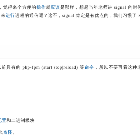
 洗脑了，觉得来个方便的
操作
就
应该
是那样，想起当年老师讲 signal 的
号来
进行
进程的通信呢？这不，signal 肯定是有优点的，我们习惯了 ki
前具有的 php-fpm (start|stop|reload) 等
命令
，所以不要再看这种
配置
和二进制模块
么
奇怪
。