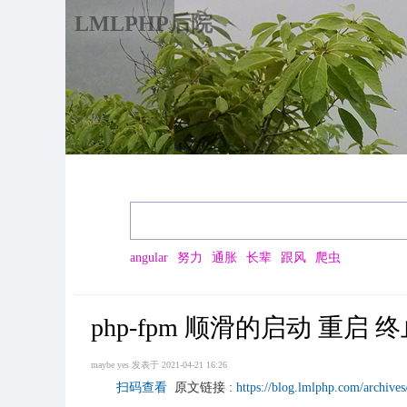
LMLPHP后院
angular
努力
通胀
长辈
跟风
爬虫
php-fpm 顺滑的启动 重启 
maybe yes
发表于 2021-04-21 16:26
扫码查看
原文链接 :
https://blog.lmlphp.com/archive