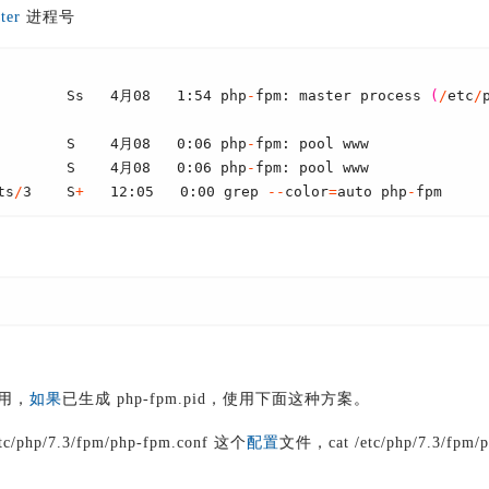
ter
进程号
        Ss   4月08   1:54 php
-
fpm: master process 
(
/
etc
/
        S    4月08   0:06 php
-
fpm: pool www
        S    4月08   0:06 php
-
fpm: pool www
ts
/
3    S
+
   12:05   0:00 grep 
-
-
color
=
auto php
-
fpm
用，
如果
已生成 php-fpm.pid，使用下面这种方案。
hp/7.3/fpm/php-fpm.conf 这个
配置
文件，cat /etc/php/7.3/fpm/p