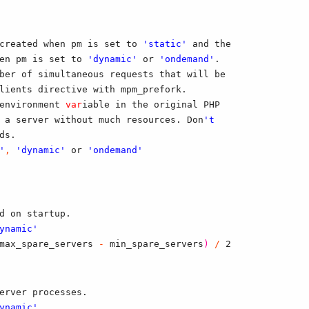
created when pm is set to 
'static'
 and the
en pm is set to 
'dynamic'
 or 
'ondemand'
.
ber of simultaneous requests that will be
lients directive with mpm_prefork.
environment 
var
iable in the original PHP
 a server without much resources. Don
't
ds.
'
,
'dynamic'
 or 
'ondemand'
d on startup.
ynamic'
max_spare_servers 
-
 min_spare_servers
)
/
 2
erver processes.
ynamic'