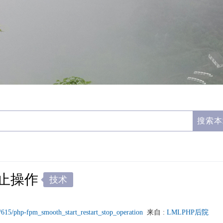
终止操作
技术
s/615/php-fpm_smooth_start_restart_stop_operation
来自 :
LMLPHP后院