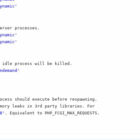
ynamic'
erver processes.
ynamic'
ynamic'
 idle process will be killed.
ndemand'
ocess should execute before respawning.
mory leaks in 3rd party libraries. For
0'
. Equivalent to PHP_FCGI_MAX_REQUESTS.