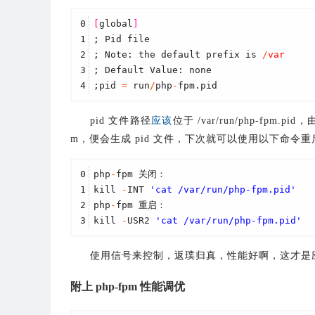
0
[
global
]
1
; Pid file
2
; Note: the default prefix is 
/
var
3
; Default Value: none
4
;pid 
=
 run
/
php
-
fpm.pid
pid 文件路径
应该
位于 /var/run/php-fpm
m，便会生成 pid 文件，下次就可以使用以下命令重启、
0
php
-
fpm 关闭：
1
kill 
-
INT 
'cat /var/run/php-fpm.pid'
2
php
-
fpm 重启：
3
kill 
-
USR2 
'cat /var/run/php-fpm.pid'
使用信号来控制，返璞归真，性能好啊，这才是
附上 php-fpm 性能调优