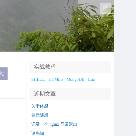
实战教程
SHELL
HTML5
MongoDB
Lua
近期文章
关于体感
健康随想
记录一个 nginx 异常退出
论先知