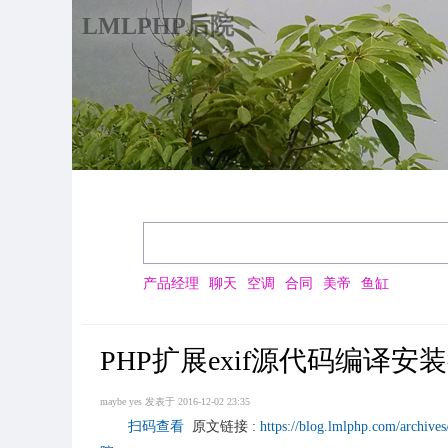
LMLPHP后院
产品经理
聊天
空调
合同
美帝
鱼缸
PHP扩展exif源代码编译安
maybe yes
发表于 2016-12-02 23:35
扫码查看
原文链接 :
https://blog.lmlphp.com/archive