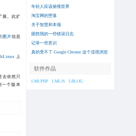
年轻人应该俯视世界
淘宝网的堕落
扩展。此扩
关于智慧和本领
困扰我的一些错误日志
的
图片
信息
记录一些意识
真的受不了 Google Chrome 这个流氓浏览
chLinux
上
器了
软件作品
进去依然只
LMLPHP
LMLJS
LBLOG
到一个版本