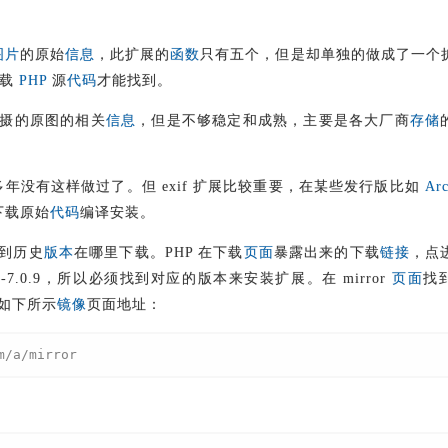
图片
的原始
信息
，此扩展的
函数
只有五个，但是却单独的做成了一个
下载
PHP
源
代码
才能找到。
摄的原图的相关
信息
，但是不够稳定和成熟，主要是各大厂商
存储
多年没有这样做过了。但 exif 扩展比较重要，在某些发行版比如
Ar
下载原始
代码
编译安装。
到历史
版本
在哪里下载。PHP 在下载
页面
暴露出来的下载
链接
，点
hp-7.0.9，所以必须找到对应的版本来安装扩展。在 mirror
页面
找
如下所示
镜像
页面地址：
m/a/mirror