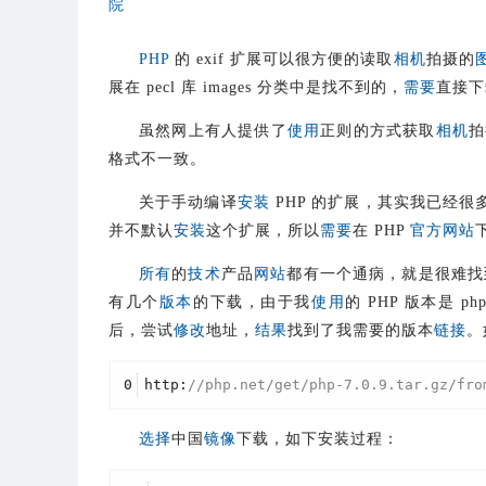
院
PHP
的 exif 扩展可以很方便的读取
相机
拍摄的
展在 pecl 库 images 分类中是找不到的，
需要
直接
虽然网上有人提供了
使用
正则的方式获取
相机
拍
格式不一致。
关于手动编译
安装
PHP 的扩展，其实我已经很
并不默认
安装
这个扩展，所以
需要
在 PHP
官方网站
所有
的
技术
产品
网站
都有一个通病，就是很难找
有几个
版本
的下载，由于我
使用
的 PHP 版本是 p
后，尝试
修改
地址，
结果
找到了我需要的版本
链接
。
0
http:
//php.net/get/php-7.0.9.tar.gz/fro
选择
中国
镜像
下载，如下安装过程：