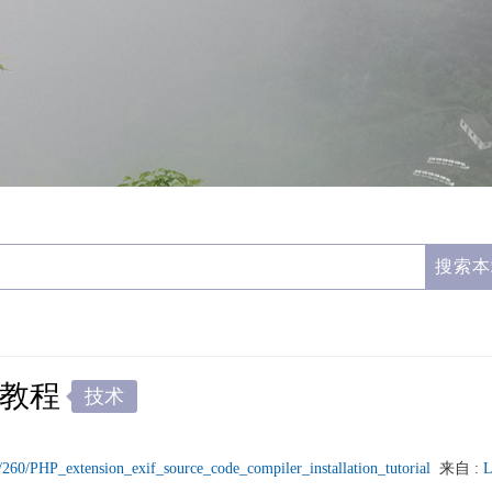
装教程
技术
s/260/PHP_extension_exif_source_code_compiler_installation_tutorial
来自 :