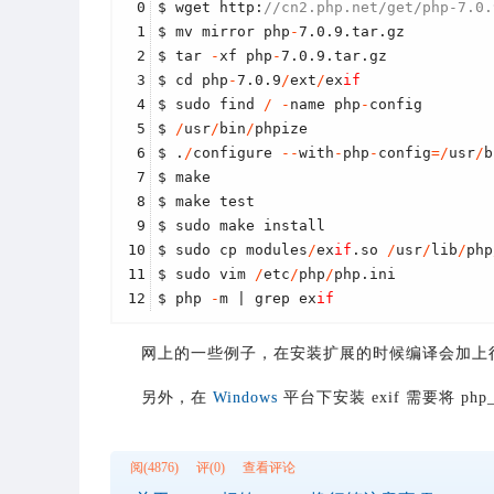
0
$ wget http:
//cn2.php.net/get/php-7.0.
1
$ mv mirror php
-
7.0.9.tar.gz
2
$ tar 
-
xf php
-
7.0.9.tar.gz
3
$ cd php
-
7.0.9
/
ext
/
ex
if
4
$ sudo find 
/
-
name php
-
config
5
$ 
/
usr
/
bin
/
phpize
6
$ .
/
configure 
-
-
with
-
php
-
config
=
/
usr
/
b
7
$ make
8
$ make test
9
$ sudo make install
10
$ sudo cp modules
/
ex
if
.so 
/
usr
/
lib
/
php
11
$ sudo vim 
/
etc
/
php
/
php.ini
12
$ php 
-
m | grep ex
if
网上的一些例子，在安装扩展的时候编译会加上很多参数
另外，在
Windows
平台下安装 exif 需要将 php
阅(4876)
评(0)
查看评论