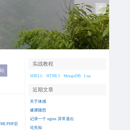
实战教程
SHELL
HTML5
MongoDB
Lua
近期文章
关于体感
健康随想
记录一个 nginx 异常退出
LMLPHP后
论先知