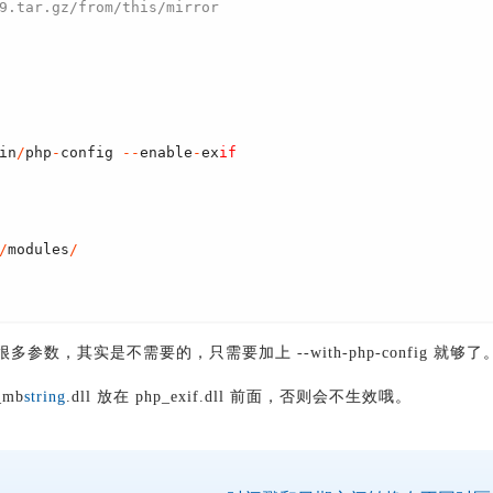
9.tar.gz/from/this/mirror
in
/
php
-
config 
-
-
enable
-
ex
if
/
modules
/
，其实是不需要的，只需要加上 --with-php-config 就够了
_mb
string
.dll 放在 php_exif.dll 前面，否则会不生效哦。