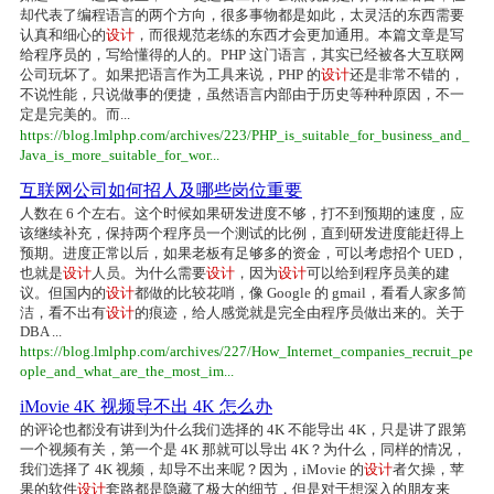
却代表了编程语言的两个方向，很多事物都是如此，太灵活的东西需要
认真和细心的
设计
，而很规范老练的东西才会更加通用。本篇文章是写
给程序员的，写给懂得的人的。PHP 这门语言，其实已经被各大互联网
公司玩坏了。如果把语言作为工具来说，PHP 的
设计
还是非常不错的，
不说性能，只说做事的便捷，虽然语言内部由于历史等种种原因，不一
定是完美的。而...
https://blog.lmlphp.com/archives/223/PHP_is_suitable_for_business_and_
Java_is_more_suitable_for_wor...
互联网公司如何招人及哪些岗位重要
人数在 6 个左右。这个时候如果研发进度不够，打不到预期的速度，应
该继续补充，保持两个程序员一个测试的比例，直到研发进度能赶得上
预期。进度正常以后，如果老板有足够多的资金，可以考虑招个 UED，
也就是
设计
人员。为什么需要
设计
，因为
设计
可以给到程序员美的建
议。但国内的
设计
都做的比较花哨，像 Google 的 gmail，看看人家多简
洁，看不出有
设计
的痕迹，给人感觉就是完全由程序员做出来的。关于
DBA ...
https://blog.lmlphp.com/archives/227/How_Internet_companies_recruit_pe
ople_and_what_are_the_most_im...
iMovie 4K 视频导不出 4K 怎么办
的评论也都没有讲到为什么我们选择的 4K 不能导出 4K，只是讲了跟第
一个视频有关，第一个是 4K 那就可以导出 4K？为什么，同样的情况，
我们选择了 4K 视频，却导不出来呢？因为，iMovie 的
设计
者欠操，苹
果的软件
设计
套路都是隐藏了极大的细节，但是对于想深入的朋友来