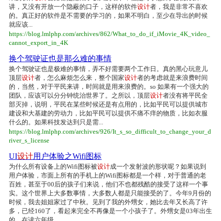
讲，又没有开放一个隐蔽的口子，这样的软件
设计
者，我是非常不喜欢
的。真正好的软件是不需要的学习的，如果不明白，至少在导出的时候
就应该...
https://blog.lmlphp.com/archives/862/What_to_do_if_iMovie_4K_video_
cannot_export_in_4K
换个驾驶证也是那么难的事情
换个驾驶证也是极难的事情，弄不好需要两个工作日。真的黑心玩意儿
顶层
设计
者，怎么麻烦怎么来，整个国家
设计
者的考虑就是来浪费时间
的，当然，对于平民来讲，时间就是用来浪费的。so 如果有一个强大的
团队，应该可以分分钟统治世界了。之所以，顶层
设计
者没有将平民全
部灭掉，说明，平民在某些时候还是有点用的，比如平民可以提供城市
建设和大基建的劳动力，比如平民可以提供不痛不痒的物质，比如衣服
什么的。如果科技发达到只是需...
https://blog.lmlphp.com/archives/926/It_s_so_difficult_to_change_your_d
river_s_license
UI
设计
用户体验之Wifi图标
为什么所有设备上的Wifi图标被
设计
成一个发射波的形状呢？如果说到
用户体验，市面上所有的手机上的Wifi图标都是一个样，对于普通的老
百姓，甚至于00后的孩子们来说，他们不也都残酷的接受了这样一个事
实。这个世界上大多数事情，大多数人都是只能接受的了。今年9月份的
时候，我去姐姐家过了中秋。见到了我的外甥女，她比去年又长高了许
多，已经160了，看起来完全不再像是一个小孩子了。外甥女是03年出生
的，在读六年级...