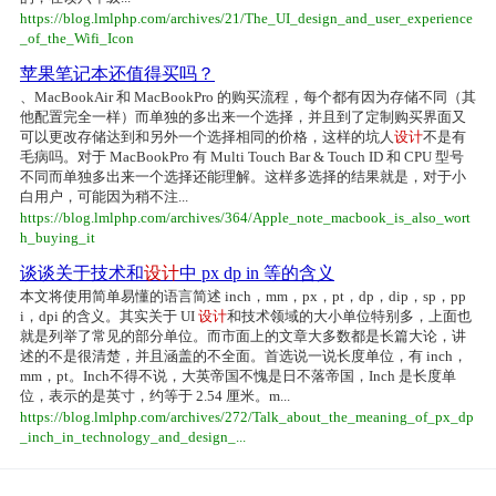
https://blog.lmlphp.com/archives/21/The_UI_design_and_user_experience
_of_the_Wifi_Icon
苹果笔记本还值得买吗？
、MacBookAir 和 MacBookPro 的购买流程，每个都有因为存储不同（其
他配置完全一样）而单独的多出来一个选择，并且到了定制购买界面又
可以更改存储达到和另外一个选择相同的价格，这样的坑人
设计
不是有
毛病吗。对于 MacBookPro 有 Multi Touch Bar & Touch ID 和 CPU 型号
不同而单独多出来一个选择还能理解。这样多选择的结果就是，对于小
白用户，可能因为稍不注...
https://blog.lmlphp.com/archives/364/Apple_note_macbook_is_also_wort
h_buying_it
谈谈关于技术和
设计
中 px dp in 等的含义
本文将使用简单易懂的语言简述 inch，mm，px，pt，dp，dip，sp，pp
i，dpi 的含义。其实关于 UI
设计
和技术领域的大小单位特别多，上面也
就是列举了常见的部分单位。而市面上的文章大多数都是长篇大论，讲
述的不是很清楚，并且涵盖的不全面。首选说一说长度单位，有 inch，
mm，pt。Inch不得不说，大英帝国不愧是日不落帝国，Inch 是长度单
位，表示的是英寸，约等于 2.54 厘米。m...
https://blog.lmlphp.com/archives/272/Talk_about_the_meaning_of_px_dp
_inch_in_technology_and_design_...