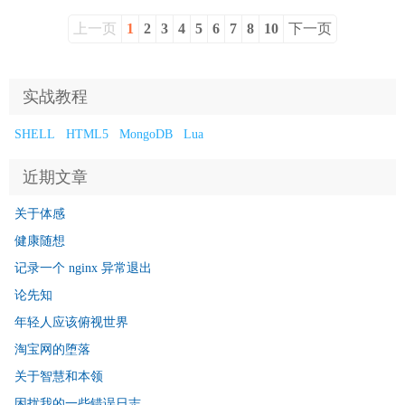
上一页
1
2
3
4
5
6
7
8
10
下一页
实战教程
SHELL
HTML5
MongoDB
Lua
近期文章
关于体感
健康随想
记录一个 nginx 异常退出
论先知
年轻人应该俯视世界
淘宝网的堕落
关于智慧和本领
困扰我的一些错误日志