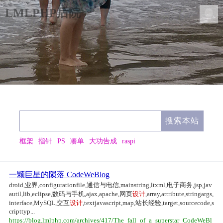
LMLPHP后院
框架
指针
PS
凑单
大功告成
raspi
一颗巨星的陨落 CodeWeBlog
droid,业界,configurationfile,通信与电信,mainstring,ltxml,电子商务,jsp,jav
autil,lib,eclipse,数码与手机,ajax,apache,网页
设计
,array,attribute,stringargs,
interface,MySQL,交互
设计
,textjavascript,map,站长经验,target,sourcecode,s
cripttyp...
https://blog.lmlphp.com/archives/417/The_fall_of_a_superstar_CodeWeBl