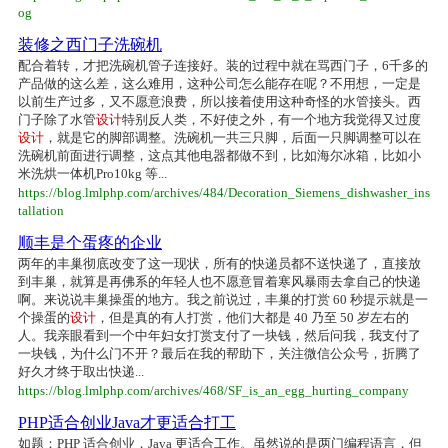
og
装修之西门子洗碗机
配合着转，才把洗碗机管子连接好。装的过程中就在骂西门子，6千多的
产品做的这么差，这么难用，这种公司怎么能存在呢？不用想，一定是
以前生产过多，又不愿意浪费，所以接着使用这种奇怪的水管接头。西
门子除了水管
设计
特别反人类，不好使之外，有一个地方我觉得又过度
设计
，就是它的脚部调整。洗碗机一共三只脚，后面一只脚调整可以在
洗碗机前面进行调整，这点其他电器都做不到，比如海尔冰箱，比如小
米洗烘一体机Pro10kg 等...
https://blog.lmlphp.com/archives/484/Decoration_Siemens_dishwasher_ins
tallation
顺丰是个蛋疼的企业
两年的丰巢彻底改变了这一现状，所有的快递员都不送快递了，直接放
到丰巢，就算是再佛系的年轻人也不愿意冒着寒风暴雨去拿自己的快递
啊。来说说丰巢操蛋的地方。我之前说过，丰巢的打赏 60 秒提示就是一
个操蛋的
设计
，但是真的有人打赏，他们大都是 40 乃至 50 岁左右的
人。我亲眼看到一个中年妇女打赏支付了一块钱，然后问我，我支付了
一块钱，为什么门不开？最后在我的帮助下，关注微信公众号，折腾了
好久才终于取出快递...
https://blog.lmlphp.com/archives/468/SF_is_an_egg_hurting_company
PHP适合创业Java才更适合打工
如题：PHP 适合创业，Java 更适合工作。虽然说的是两门编程语言，但