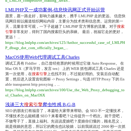
d_LMLJS_competitive_loading_JavaS...
LMLPHP又一成功案例-信息快讯网正式开始运营
愿景，愿一路走好，影响力越来越大，携手 LMLPHP 走的更远。 信息快
讯网目前以频道组织网站内容，主要分为技术类和信息类。运营的第一
天，流量非常可观，一下子超越了 LMLPHP 官方博客的流量。对于
搜索
引擎
非常友好，得到了国内搜索巨头的亲睐。 最后，祝福它走的更好，
更远！ ...
https://blog.lmlphp.com/archives/125/Anthor_successful_case_of_LMLPH
P_dbsqp_dot_com_officially_began_...
MacOS使用Web代理调试工具Charles
调试工具有 Fiddler ，自己曾经抢票的时候用过它做 Auto Response。 在
Mac OS X（罗马字符，发言 ten） 上的 WEB 抓包调试工具 Charles 还是
第一次使用，在
搜索引擎
上也找不到，不过挺好用的。安装后自动配
置，然后进入设置齿轮图标 -> Proxy Settings，勾选 HTTP Proxy 下的 En
able transparent http proxying，...
https://blog.lmlphp.com/archives/100/Use_the_Web_Proxy_debugging_to
ol_Charles_on_MacOSX
浅谈三大
搜索引擎
爬虫性感 B-G-B
SEO 的朋友们有福音了，本篇给大家带来帮助。会 SEO 不一定懂技术，
不懂技术怎么能精通 SEO？来看看吧？让你提升一个档次。就干货吧，
不饶弯子了，直接上福利。先说说度娘吧？度娘你们懂的，顾名思义，
就是很娘的意思，所以它的爬虫也比较娘，以前我就说过 2000 秒一次抓