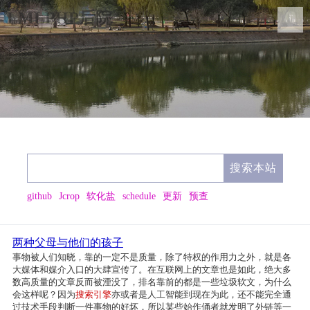
LMLPHP后院
github
Jcrop
软化盐
schedule
更新
预查
两种父母与他们的孩子
事物被人们知晓，靠的一定不是质量，除了特权的作用力之外，就是各
大媒体和媒介入口的大肆宣传了。在互联网上的文章也是如此，绝大多
数高质量的文章反而被湮没了，排名靠前的都是一些垃圾软文，为什么
会这样呢？因为
搜索引擎
亦或者是人工智能到现在为此，还不能完全通
过技术手段判断一件事物的好坏，所以某些始作俑者就发明了外链等一