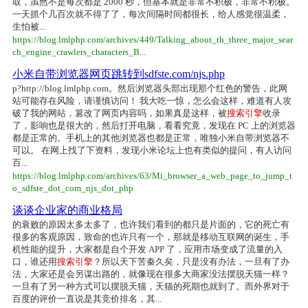
取，虽然不是每次都是 2000 秒，但基本就是非常不积极，非常不积极。
一天抓个几百次就不得了了，每次间隔时间都很长，给人感觉很温柔，
生怕被...
https://blog.lmlphp.com/archives/449/Talking_about_th_three_major_sear
ch_engine_crawlers_characters_B...
小米自带浏览器网页跳转到sdfste.com/njs.php
p?http://blog.lmlphp.com。然后浏览器头部出现那个红色的警告，此网
站可能存在风险，请谨慎访问！ 我大吃一惊，怎么会这样，难道有人攻
破了我的网站，篡改了网页内容吗，如果真是这样，被
搜索引擎
收录
了，影响也是很大的，然后打开电脑，看看究竟，发现在 PC 上的浏览器
都是正常的。手机上的其他浏览器也都是正常，唯独小米自带浏览器不
可以。 在网上找了下资料，发现小米论坛上也有类似的提问，有人访问
百...
https://blog.lmlphp.com/archives/63/Mi_browser_a_web_page_to_jump_t
o_sdfste_dot_com_njs_dot_php
谈谈企业家的商业格局
的衰败的原因太多太多了，也许我们看到的都只是片面的，它的死亡有
很多的客观原因，致命的也许只有一个，那就是移动互联网的诞生，手
机性能的提升，大家都是自个开发 APP 了，应用市场变成了流量的入
口，谁还用
搜索引擎
？所以天下苦秦久矣，只是没有办法，一旦有了办
法，大家还是会另谋出路的，就像现在很多大商家没法摆脱天猫一样？
一旦有了另一种方式可以摆脱天猫，天猫的死期也就到了。而外界对于
百度的评价一直说是其竞价排名，其...