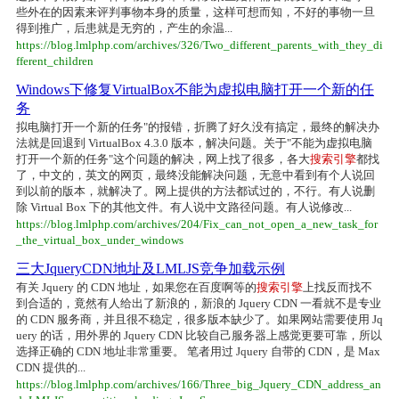
些外在的因素来评判事物本身的质量，这样可想而知，不好的事物一旦
得到推广，后患就是无穷的，产生的余温...
https://blog.lmlphp.com/archives/326/Two_different_parents_with_they_di
fferent_children
Windows下修复VirtualBox不能为虚拟电脑打开一个新的任
务
拟电脑打开一个新的任务"的报错，折腾了好久没有搞定，最终的解决办
法就是回退到 VirtualBox 4.3.0 版本，解决问题。关于"不能为虚拟电脑
打开一个新的任务"这个问题的解决，网上找了很多，各大
搜索引擎
都找
了，中文的，英文的网页，最终没能解决问题，无意中看到有个人说回
到以前的版本，就解决了。网上提供的方法都试过的，不行。有人说删
除 Virtual Box 下的其他文件。有人说中文路径问题。有人说修改...
https://blog.lmlphp.com/archives/204/Fix_can_not_open_a_new_task_for
_the_virtual_box_under_windows
三大JqueryCDN地址及LMLJS竞争加载示例
有关 Jquery 的 CDN 地址，如果您在百度啊等的
搜索引擎
上找反而找不
到合适的，竟然有人给出了新浪的，新浪的 Jquery CDN 一看就不是专业
的 CDN 服务商，并且很不稳定，很多版本缺少了。如果网站需要使用 Jq
uery 的话，用外界的 Jquery CDN 比较自己服务器上感觉更要可靠，所以
选择正确的 CDN 地址非常重要。 笔者用过 Jquery 自带的 CDN，是 Max
CDN 提供的...
https://blog.lmlphp.com/archives/166/Three_big_Jquery_CDN_address_an