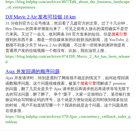
https://blog.lmlphp.com/archives/467/Talk_about_the_business_landscape
_of_entrepreneurs
DJI Mavic 2 Air 发布可拉锯 18 km
31 分收到官方公众号推送，然后看了几篇官方的文章。过了十几分钟，
Hey Drones 的简单评测发出来了，可见之前有人放出的谍照确实不是空
穴来风。又过了一会儿，收到两条 DJI 官方发来的短信。但是
搜索引擎
搜到的东西不多，都是一些自媒体发的比较肤浅的新闻，连 YouTube 上
都搜不到多少关于 Mavic 2 Air 的视频，不过有一些简单的测评倒是有，
普通用户发的拉锯视频一个都没有。比如，我在油管上搜...
https://blog.lmlphp.com/archives/474/DJI_Mavic_2_Air_has_been_release
d
Ajax 并发回调的顺序问题
Ajax 并发请求时，特别是遇到了网络很不稳定的情况下，如何处理回调
函数顺序问题。这个问题很难搜索，被某个
搜索引擎
理解成了 promise
的问题，翻了几页全是关于 Ajax 请求然后再请求然后再请求等等无限下
去的写法问题，醉了醉了。 举个?栗子，大家一定就明白了。某些银行发
验证码会写明验证码的序号，这个就是方便短信延迟同时收到很多短信
的时候，用户不知道填写哪一个？我讲的就是这个问题。这个问题虽然
在很多搜...
https://blog.lmlphp.com/archives/379/Ajax_concurrency_callback_order_p
roblem