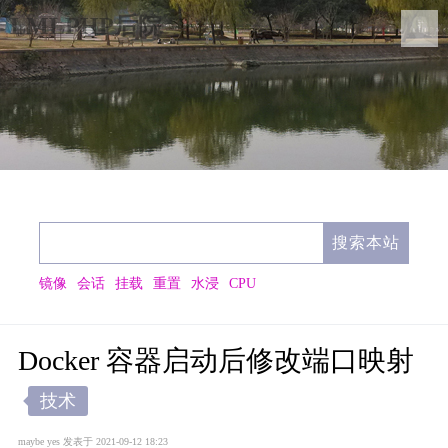
LMLPHP后院
镜像
会话
挂载
重置
水浸
CPU
Docker 容器启动后修改端口映射
技术
maybe yes
发表于 2021-09-12 18:23