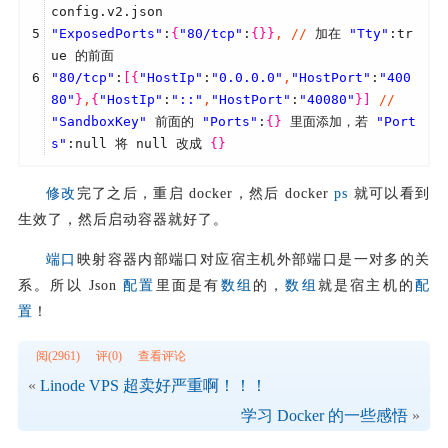
config.v2.json
5
"ExposedPorts"
:
{
"80/tcp"
:
{
}
}
,
/
/
 加在 
"Tty"
:tr
ue 的前面
6
"80/tcp"
:
[
{
"HostIp"
:
"0.0.0.0"
,
"HostPort"
:
"400
80"
}
,
{
"HostIp"
:
"::"
,
"HostPort"
:
"40080"
}
]
/
/
"SandboxKey"
 前面的 
"Ports"
:
{
}
 里面添加，若 
"Port
s"
:null 将 null 改成 
{
}
修改
完了之后，重启 docker，然后 docker
ps
就可以看到
生效了，然后启动容器就好了。
端口
映射容器内部端口对应宿主机外部端口是一对多的关
系。所以 Json
配置
里面是有
数组
的，
数组
就是宿主机的
配
置
！
阅(2961)
评(0)
查看评论
«
Linode VPS 超卖好严重啊！！！
学习 Docker 的一些感悟
»