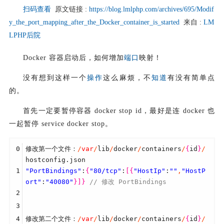
扫码查看
原文链接 :
https://blog.lmlphp.com/archives/695/Modif
y_the_port_mapping_after_the_Docker_container_is_started
来自 :
LM
LPHP后院
Docker 容器启动后，如何增加
端口
映射！
没有想到这样一个
操作
这么麻烦，不
知道
有没有简单点
的。
首先一定要暂停容器 docker stop id，最好是连 docker 也
一起暂停 service docker stop。
0
修改第一个文件：
/
var
/
lib
/
docker
/
containers
/
{
id
}
/
hostconfig.json
1
"PortBindings"
:
{
"80/tcp"
:
[
{
"HostIp"
:
""
,
"HostP
ort"
:
"40080"
}
]
}
// 修改 PortBindings
2
3
4
修改第二个文件：
/
var
/
lib
/
docker
/
containers
/
{
id
}
/