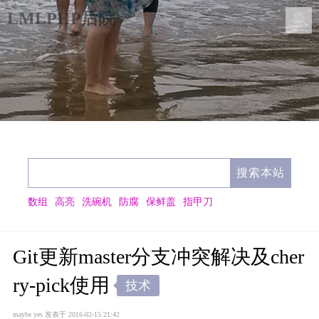
LMLPHP后院
数组
高亮
洗碗机
防腐
保鲜盖
指甲刀
Git更新master分支冲突解决及cher
ry-pick使用
技术
maybe yes
发表于 2016-02-15 21:42