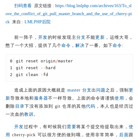
扫码查看
原文链接 :
https://blog.lmlphp.com/archives/163/To_sl
ove_the_conflict_of_git_pull_master_branch_and_the_use_of_cherry-pi
ck
来自 :
LMLPHP后院
前一阵子，
开发
的时候发现主
分支
不能
更新
，运维大哥，
憋了一个大招，提供了几个
命令
，
解决
了一番。如下
命令
:
0
git reset origin
/
master 
1
git reset 
-
-
hard 
2
git clean 
-
fd 
造成上面的原因大概就是
master
分支
出
问题
之后，强制
更
新
导致本地和
服务器
不一样导致。上面的命令请谨慎
使用
，会
删除
目录
下没有添加到 git 仓库的其他
代码
，本人也是经历过
一次血的
教训
。
开发
过程中，有时候我们
需要
将某个提交给提取出来，
使
用
cherry-pick 可以很方便的做到哦，使用非常简单，
后面
跟