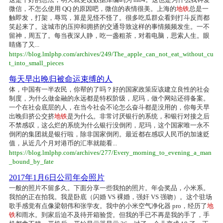
微信，不怎么使用 QQ 的原因吧，微信的表情很美。上海的
地铁
总是一
触即发，打架，辱骂，算是见怪不怪了。很多吃瓜群众看到打斗反而都
笑起来了。这城市的压抑和拥挤的交通导致这样的事情频频发生。一不
留神，周五了。每当夜深人静，吃一盏粗茶，对着电脑，思索人生。眼
睛痛了又...
https://blog.lmlphp.com/archives/249/The_apple_can_not_eat_without_cu
t_into_small_pieces
每天早出晚归被命运束缚的人
体，中国有一半农民，你帮的了吗？好的国家政策应该建立良性的社会
制度，为什么做金融的永远都是特权阶级，尼玛，做个网站还得备案。
一个在社会底层的人，在当今社会不论怎么奋斗都是没用的，你每天早
出晚归挤公交挤
地铁
是为什么。非常讨厌银行的系统，和银行对接之后
不禁感叹，这么烂的系统为什么银行没倒闭，尼玛，这个国家唯一永不
倒闭的集团就是银行啦，除非国家倒闭。最近都在感叹人民币的加速贬
值，从近几个月对港币的汇率就能看...
https://blog.lmlphp.com/archives/277/Every_morning_to_evening_a_man
_bound_by_fate
2017年1月6日公司年会照片
一般的照片不留多久。下面分享一些我拍的照片。年会奖品，小米系。
我拍的正在拍我。我是卧底（闪婚 VS 裸婚，强奸 VS 强吻）。这个驻场
歌手感觉有点像梁朝伟和张学友。我中的小米空气净化器 pro，经历了
地
铁
和雨水。到家后迫不及待开箱验货。但我的手已不再是我的手了，手