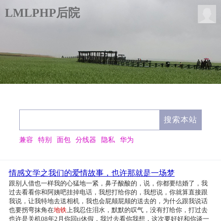
LMLPHP后院
兼容
特别
面包
分线器
隐私
华为
情感文学之我们的爱情故事，也许那就是一场梦
跟别人借也一样我的心猛地一紧，鼻子酸酸的，说，你都要结婚了，我
过去看看你和阿姨吧挂掉电话，我想打给你的，我想说，你就算直接跟
我说，让我特地去送相机，我也会屁颠屁颠的送去的，为什么跟我说话
也要拐弯抹角在
地铁
上我忍住泪水，默默的叹气，没有打给你，打过去
也许是关机08年2月你回tj休假，我过去看你我想，这次要好好和你谈一