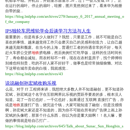
机都拿不稳。开机后，开始显示器显示 26，过了一会儿变成 18 了。正
在运行的扇叶。停止的扇叶，哇擦，图片竟然倒过来了，看来华为相册
自带的旋...
https://blog.lmlphp.com/archives/279/January_6_2017_annual_meeting_o
f_the_company
IPS独轮车思维轮学会后谈学习方法与人生
最重要的，但是有多少人做到了？我想，只要是工作，就不可能是自己
喜欢的事情。越来越觉得工作只会磨灭自己的灵感和创造力，让自己越
来越无能和颓废。在当今的上海，普通打工者的待遇非常的不好，每天
赶火车挤公交挤
地铁
挤电梯，然后匆匆忙忙吃早饭，这样的生活时间长
了，寿命都会减短。而农村却不一样，现在在农村盖房子，找个师傅特
别难也特别贵，吃的不好人家不好好干，做事也是经常抽烟偷懒。对比
下这帮在城市卖命的白领，我就感觉...
https://blog.lmlphp.com/archives/43
说说融创孙宏斌收购乐视
么花。对于 IT 工程师来讲，我想绝大多数人并不知道融创，更不知道孙
宏斌，孙宏斌这个名字在互联网界比乐视的贾跃亭要差的多，根本没人
知道。花了一百亿也好，一千亿也好，如果通过 互联网 直接打广告，亦
或是
地铁
直接打广告，烧完这个钱，大家可能知道了融创，但是没感情
啊，孙宏斌大家还是不知道的，因为你不可能在所有的广告牌上画上孙
宏斌的头像吧，那算个什么东西，你以为你是董大姐啊！！名人嘛，要
做的事情就是给自己打广...
https://blog.lmlphp.com/archives/645/Talk_about_Sunac_Sun_Hongbin_s