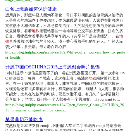
白领上班族如何保护健康
运用身体。那些年轻人因为不消化，胃口不好胡乱的当做胃病来治疗的
人是多么的糊涂啊！你要想想，作为屁民是没有钱，人家乔布斯腰缠万
贯依然不太相信医术，不愿意接受治疗，为的就是想要考自身的调理来
恢复健康。看着
地铁
接驳站那些一堆堆等着公交车的上班族，拼命的挤
公交。看哪些拿着手机找共享单车的人（共享单车是白痴经济）。在
地
铁
里呼吸着混浊空气的年轻人。漠不关心看着手机的年轻人。年轻人应
该少坐车，多走动。最近老百姓心脏...
https://blog.lmlphp.com/archives/369/White-collar_workers_how_to_prote
ct_health
开源中国(OSCHINA)2015上海源创会照片集锦
:) 特别提示：微信里面看不了的，请在浏览器里面打开。 第一次参加 OS
C 的源创会，每月一个城市，这次在上海，杨浦路
地铁
站附近的玫瑰
里。在一个婚礼的场地，非常大，非常气派，中间休息的时候吃披萨，
发现旁边还有很多婚宴在举行，有美丽的新娘。 现场人山人海，很多帅
哥靓女，尤其在吃披萨的时候，硬是水泄不通。有几句广告标语挺好，
分享如下： 毕竟，我们每一个人都要有一个男朋友。 If you want to ...
https://blog.lmlphp.com/archives/124/Open_Source_China_OSCHINA_20
15_Shanghai_original_source_creati...
苹果非切不能吃也
突然很想让本博支持 emoji，刚刚输入苹果二字出现的 emoji 特别漂亮，
这是个好的想法，明天就更改数据库编码为 mb4。这也是为什么我钟爱