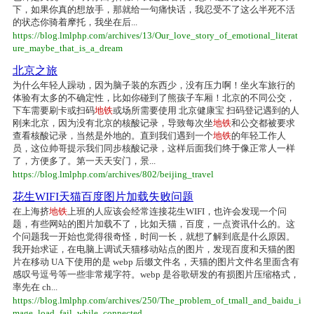
下，如果你真的想放手，那就给一句痛快话，我忍受不了这么半死不活
的状态你骑着摩托，我坐在后...
https://blog.lmlphp.com/archives/13/Our_love_story_of_emotional_literat
ure_maybe_that_is_a_dream
北京之旅
为什么年轻人躁动，因为脑子装的东西少，没有压力啊！坐火车旅行的
体验有太多的不确定性，比如你碰到了熊孩子车厢！北京的不同公交，
下车需要刷卡或扫码
地铁
或场所需要使用 北京健康宝 扫码登记遇到的人
刚来北京，因为没有北京的核酸记录，导致每次坐
地铁
和公交都被要求
查看核酸记录，当然是外地的。直到我们遇到一个
地铁
的年轻工作人
员，这位帅哥提示我们同步核酸记录，这样后面我们终于像正常人一样
了，方便多了。第一天天安门，景...
https://blog.lmlphp.com/archives/802/beijing_travel
花生WIFI天猫百度图片加载失败问题
在上海挤
地铁
上班的人应该会经常连接花生WIFI，也许会发现一个问
题，有些网站的图片加载不了，比如天猫，百度，一点资讯什么的。这
个问题我一开始也觉得很奇怪，时间一长，就想了解到底是什么原因。
我开始求证，在电脑上调试天猫移动站点的图片，发现百度和天猫的图
片在移动 UA 下使用的是 webp 后缀文件名，天猫的图片文件名里面含有
感叹号逗号等一些非常规字符。webp 是谷歌研发的有损图片压缩格式，
率先在 ch...
https://blog.lmlphp.com/archives/250/The_problem_of_tmall_and_baidu_i
mage_load_fail_while_connected...