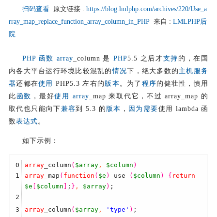
扫码查看
原文链接 :
https://blog.lmlphp.com/archives/220/Use_a
rray_map_replace_function_array_column_in_PHP
来自 :
LMLPHP后
院
PHP
函数
array
_column 是
PHP
5.5 之后才
支持
的，在国
内各大平台运行环境比较混乱的
情况
下，绝大多数的
主机
服务
器
还都在
使用
PHP5.3 左右的
版本
。为了
程序
的健壮性，慎用
此
函数
，最好
使用
array
_map 来取代它，不过 array_map 的
取代也只能向下
兼容
到 5.3 的
版本
，
因为
需要
使用 lambda 函
数
表达式
。
如下示例：
0
array
_column
(
$array
,
$column
)
1
array
_map
(
function
(
$e
)
 use 
(
$column
)
{
return
$e
[
$column
]
;
}
,
$array
)
;
2
3
array
_column
(
$array
,
'type'
)
;