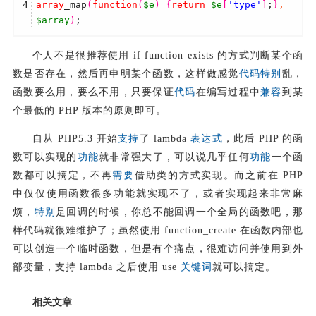
4
array
_map
(
function
(
$e
)
{
return
$e
[
'type'
]
;
}
,
$array
)
;
个人不是很推荐使用 if function exists 的方式判断某个函
数是否存在，然后再申明某个函数，这样做感觉
代码
特别
乱，
函数要么用，要么不用，只要保证
代码
在编写过程中
兼容
到某
个最低的 PHP 版本的原则即可。
自从 PHP5.3 开始
支持
了 lambda
表达式
，此后 PHP 的函
数可以实现的
功能
就非常强大了，可以说几乎任何
功能
一个函
数都可以搞定，不再
需要
借助类的方式实现。而之前在 PHP
中仅仅使用函数很多功能就实现不了，或者实现起来非常麻
烦，
特别
是回调的时候，你总不能回调一个全局的函数吧，那
样代码就很难维护了；虽然使用 function_create 在函数内部也
可以创造一个临时函数，但是有个痛点，很难访问并使用到外
部变量，支持 lambda 之后使用 use
关键词
就可以搞定。
相关文章