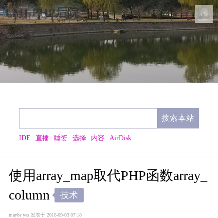
LMLPHP后院
IDE
直播
睡姿
选择
内容
AirDisk
使用array_map取代PHP函数array_
column
技术
maybe yes
发表于 2016-09-03 07:18