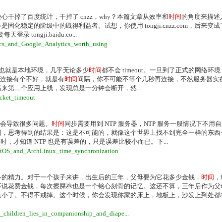
干掉了百度统计，干掉了 cnzz，why？本篇文章从效率和
时间
的角度来描述
稳定的阶级中的既得利益者。试想，你使用 tongji.cnzz.com，后来变
录 tongji.baidu.co...
ics_and_Google_Analytics_worth_using
的时候，也就是本地环境，几乎无论多少
时间
都不会 timeout。一旦到了正式的网络环
是重连接有个不好，就是有
时间
间隔，你不可能不等个几秒再连接，不然服务器实
第二个应用上线，发现总是一分钟会断开，然...
cket_timeout
会导致很多问题。
时间
同步需要用到 NTP 服务器，NTP 服务一般情况下不用
同，思考得到的结果是：这是不可能的，就像这个世界上找不到完全一样的东西
时，才知道 NTP 也是有误差的，只是误差比较小而已。下...
entOS_and_ArchLinux_time_synchronization
多的精力。对于一个孩子来讲，出生后的三年，父母要为它花多少金钱，
时间
，
说花费金钱，每次擦屎💩也是一个铭心刻骨的记忆。这还不算，三年后作为父
点小了。不得不戒掉。这个时候，你会发现你家的床上，地板上，沙发上到处都
_children_lies_in_companionship_and_diape...