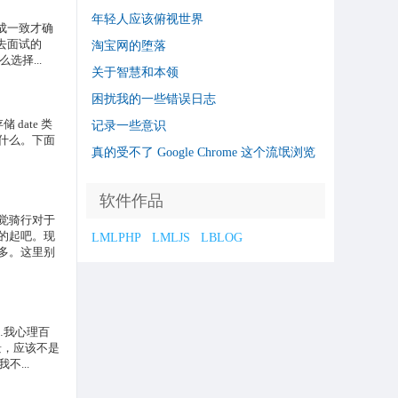
年轻人应该俯视世界
成一致才确
去面试的
淘宝网的堕落
选择...
关于智慧和本领
困扰我的一些错误日志
date 类
记录一些意识
什么。下面
真的受不了 Google Chrome 这个流氓浏览
器了
软件作品
觉骑行对于
的起吧。现
LMLPHP
LMLJS
LBLOG
多。这里别
…我心理百
景，应该不是
...