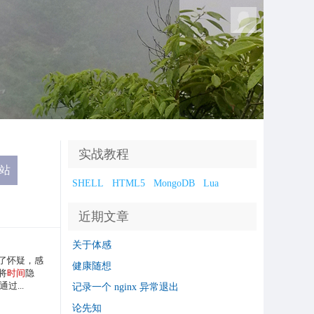
实战教程
SHELL
HTML5
MongoDB
Lua
近期文章
关于体感
了怀疑，感
健康随想
将
时间
隐
过...
记录一个 nginx 异常退出
论先知