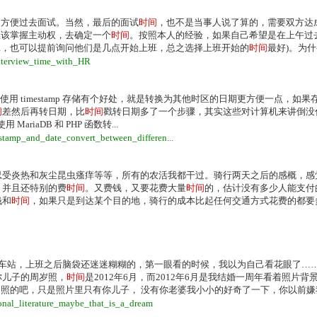
间
方便过去面试。当然，最后的面试
时间
，也不是当事人说了算的，需要双方达
应该掌握主动权，去确定一个
时间
。按照本人的经验，如果自己希望是在上午过
班，也可以提前询问他们是几点开始上班，总之选择上班开始的
时间
最好)。为什么
interview_time_with_HR
使用 timestamp 存储有个好处，就是转换为其他时区的日期更方便一点，如果存储 
间
差然后再转日期，比
时间
戳转日期多了一个步骤，其实这些对计算机来讲倒没
MariaDB 和 PHP 函数转...
estamp_and_date_convert_between_differen...
忍受炎热和灰尘昆虫瘙痒等等，所有的农活我都干过。骑行两天之后的感概，感
，并且还特别的费
时间
。又费钱，又要花费大量
时间
的，估计没有多少人能支付
钱和
时间
，如果只是到达某个目的地，骑行的成本比起任何交通方式花费的都要
火车站，上班之后脑袋还迷迷糊糊的，第一眼看的时候，我以为自己看花眼了…
你儿子的周岁照，
时间
是2012年6月，而2012年6月是我结婚一周年看着照片背
照的吧，只是照片里只有你儿子， 没有你老婆我小小的好奇了一下，你以前嫌我不
onal_literature_maybe_that_is_a_dream