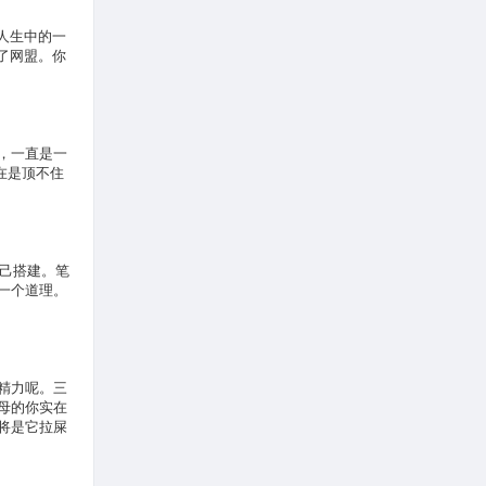
人生中的一
成了网盟。你
境，一直是一
在是顶不住
自己搭建。笔
一个道理。
精力呢。三
母的你实在
将是它拉屎