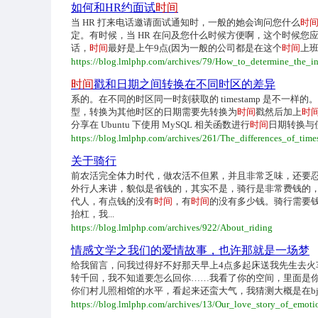
如何和HR约面试
时间
当 HR 打来电话邀请面试通知时，一般的她会询问您什么
时
定。有时候，当 HR 在问及您什么时候方便啊，这个时候您
话，
时间
最好是上午9点(因为一般的公司都是在这个
时间
上
https://blog.lmlphp.com/archives/79/How_to_determine_the_
时间
戳和日期之间转换在不同时区的差异
系的。在不同的时区同一时刻获取的 timestamp 是不一样的。
型，转换为其他时区的日期需要先转换为
时间
戳然后加上
时
分享在 Ubuntu 下使用 MySQL 相关函数进行
时间
日期转换与使用 
https://blog.lmlphp.com/archives/261/The_differences_of_tim
关于骑行
前农活完全体力时代，做农活不但累，并且非常乏味，还要
外行人来讲，貌似是省钱的，其实不是，骑行是非常费钱的
代人，有点钱的没有
时间
，有
时间
的没有多少钱。骑行需要
抬杠，我...
https://blog.lmlphp.com/archives/922/About_riding
情感文学之我们的爱情故事，也许那就是一场梦
给我留言，问我过得好不好那天早上4点多起床送我先生去
转千回，我不知道要怎么回你……我看了你的空间，里面是
你们村儿照相馆的水平，看起来还蛮大气，我猜测大概是在bj
https://blog.lmlphp.com/archives/13/Our_love_story_of_emoti