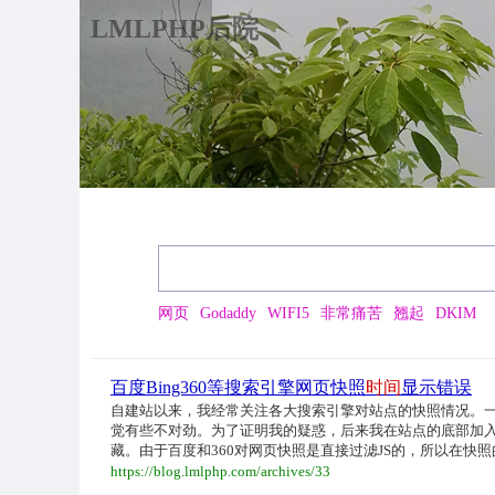
LMLPHP后院
网页
Godaddy
WIFI5
非常痛苦
翘起
DKIM
百度Bing360等搜索引擎网页快照
时间
显示错误
自建站以来，我经常关注各大搜索引擎对站点的快照情况。
觉有些不对劲。为了证明我的疑惑，后来我在站点的底部加
藏。由于百度和360对网页快照是直接过滤JS的，所以在快
https://blog.lmlphp.com/archives/33