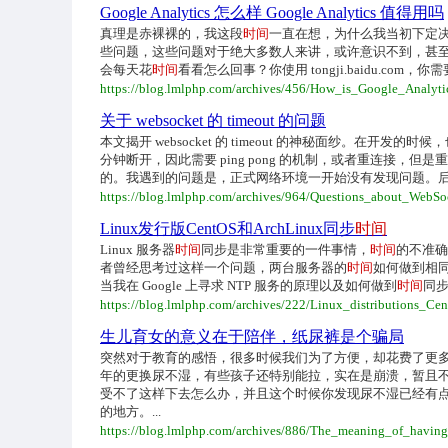
Google Analytics 怎么样 Google Analytics 值得用吗
真理是赤裸裸的，我这段
时间
一直在想，为什么我当初下定决心
些问题，这些问题对于绝大多数人来讲，或许意识不到，甚至是固化
会每天花
时间
看看怎么回事？你使用 tongji.baidu.com，你需要每天登
https://blog.lmlphp.com/archives/456/How_is_Google_Analyt
关于 websocket 的 timeout 的问题
本文揭开 websocket 的 timeout 的神秘面纱。在开发
分钟断开，因此需要 ping pong 的机制，或者重连接，但
的。我遇到的问题是，正式网络环境一开始没有发现问题。后来
https://blog.lmlphp.com/archives/964/Questions_about_WebSo
Linux发行版CentOS和ArchLinux同步
时间
Linux 服务器
时间
同步是非常重要的一件事情，
时间
的不准确
者曾经思考过这样一个问题，两台服务器的
时间
如何做到相
当我在 Google 上寻求 NTP 服务的原理以及如何做到
时间
同步
https://blog.lmlphp.com/archives/222/Linux_distributions_C
生儿育女的意义在于陪伴，纸尿裤是个骗局
突然对于教育的感悟，很多时候我们为了方便，却花费了更
年的更换尿不湿，有些孩子还特别能拉，实在是崩溃，暂且不
受不了这样下去怎么办，并且这个时候你发现尿不湿已经有
的地方。...
https://blog.lmlphp.com/archives/886/The_meaning_of_having