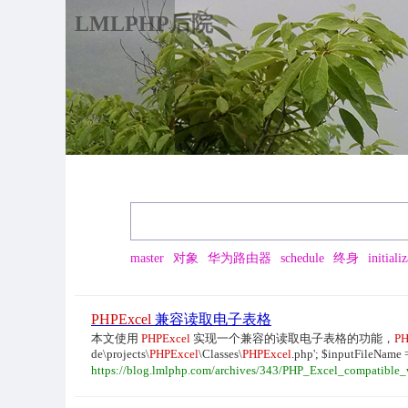
LMLPHP后院
master
对象
华为路由器
schedule
终身
initiali
PHPExcel
兼容读取电子表格
本文使用
PHPExcel
实现一个兼容的读取电子表格的功能，
PH
de\projects\
PHPExcel
\Classes\
PHPExcel
.php'; $inputFileName =
https://blog.lmlphp.com/archives/343/PHP_Excel_compatible_