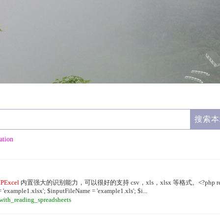
zation
PExcel
内置强大的识别能力，可以很好的支持 csv，xls，xlsx 等格式。<?php requir
 'example1.xlsx'; $inputFileName = 'example1.xls'; $i...
with_reading_spreadsheets