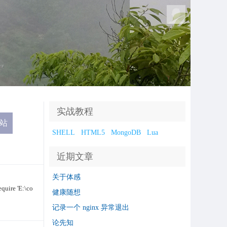
实战教程
SHELL
HTML5
MongoDB
Lua
近期文章
关于体感
e 'E:\co
健康随想
记录一个 nginx 异常退出
论先知