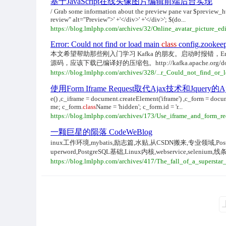
基于JavaScript在线头像图片编辑前端后台实现
/ Grab some information about the preview pane var $preview_h
review" alt="Preview">' +'</div>' +'</div>'; $(do...
https://blog.lmlphp.com/archives/32/Online_avatar_picture_ed
Error: Could not find or load main
class
config.zookeep
本文希望帮助那些刚入门学习 Kafka 的朋友。启动时报错，Error: Could
源码，应该下载已编译好的压缩包。http://kafka.apache.org/downloads.
https://blog.lmlphp.com/archives/328/...r_Could_not_find_or
使用Form Iframe Request取代Ajax技术和Jquery的
e() ,c_iframe = document.createElement('iframe') ,c_form = docu
me; c_form.
class
Name = 'hidden'; c_form.id = 'r...
https://blog.lmlphp.com/archives/173/Use_iframe_and_form_re
一颗巨星的陨落 CodeWeBlog
inux工作环境,mybatis,励志篇,水贴,从CSDN搬来,专业领域,Postgr
uperword,PostgreSQL基础,Linux内核,webservice,seleni
https://blog.lmlphp.com/archives/417/The_fall_of_a_superst