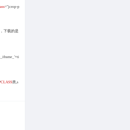
lass
="jcrop-p
办？起因，下载的是
t_iframe_'+ti
P
CLASS
类,s