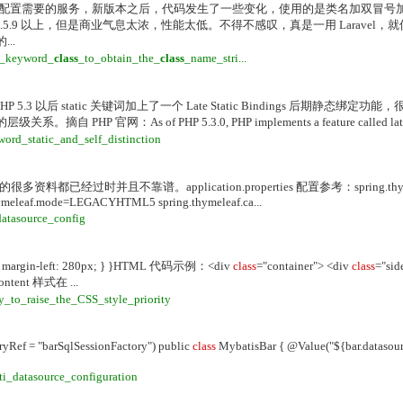
直接用字符串来配置需要的服务，新版本之后，代码发生了一些变化，使用的是类名加双冒
P5.5.9 以上，但是商业气息太浓，性能太低。不得不感叹，真是一用 Laravel，
..
nd_keyword_
class
_to_obtain_the_
class
_name_stri...
后 static 关键词加上了一个 Late Static Bindings 后期静态绑定功
官网：As of PHP 5.3.0, PHP implements a feature called late sta
ord_static_and_self_distinction
经过时并且不靠谱。application.properties 配置参考：spring.thymele
g.thymeleaf.mode=LEGACYHTML5 spring.thymeleaf.ca...
datasource_config
ent { margin-left: 280px; } }HTML 代码示例：<div
class
="container"> <div
class
="sid
tent 样式在 ...
y_to_raise_the_CSS_style_priority
ryRef = "barSqlSessionFactory") public
class
MybatisBar { @Value("${bar.datasourc
ti_datasource_configuration