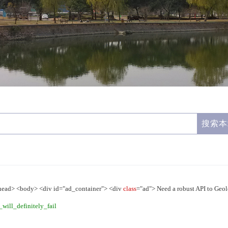
head> <body> <div id="ad_container"> <div
class
="ad"> Need a robust API to Geol
will_definitely_fail