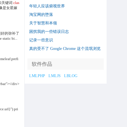
号加关键词
clas
年轻人应该俯视世界
就像是女星嫁
淘宝网的堕落
关于智慧和本领
困扰我的一些错误日志
能，很好的弥补了
tic bi...
记录一些意识
真的受不了 Google Chrome 这个流氓浏览
器了
af.prefi
软件作品
LMLPHP
LMLJS
LBLOG
ebar"></div>
e.url}") pri