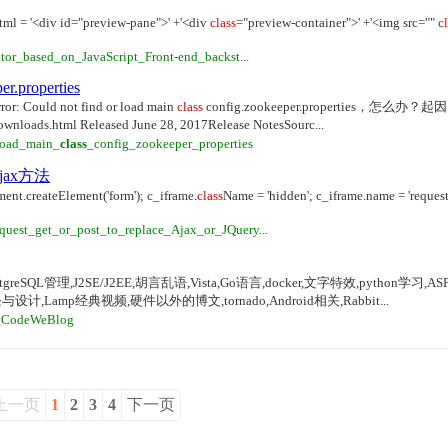
tml = '<div id="preview-pane">' +'<div
class
="preview-container">' +'<img src=""
c
itor_based_on_JavaScript_Front-end_backst...
er.properties
 not find or load main
class
config.zookeeper.properties，怎么
html Released June 28, 2017Release NotesSourc...
_load_main_
class
_config_zookeeper_properties
Ajax方法
ment.createElement('form'); c_iframe.
class
Name = 'hidden'; c_iframe.name = 'reques
quest_get_or_post_to_replace_Ajax_or_JQuery...
eSQL管理,J2SE/J2EE,胡言乱语,Vista,Go语言,docker,文字特效,python学习,AS
um,线条与设计,Lamp经典视频,硬件以外的博文,tornado,Android相关,Rabbit...
ar_CodeWeBlog
上一页
1
2
3
4
下一页