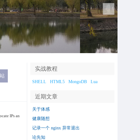
实战教程
SHELL
HTML5
MongoDB
Lua
近期文章
关于体感
ocate IPs an
健康随想
记录一个 nginx 异常退出
论先知