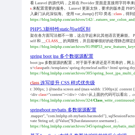
看 Laravel 的源代码，之前在 Provider 里面是
s
来配置需要的服务。 Laravel 更新太快，要求的版本是 PH
入豪门从此深似海。 使用 var_dump() 打印 类名::
class
，得到的.
https://blog.lmlphp.com/archives/142/...eatures_use_colon_a
PHP5.3新特性static与self区别
架在各方面写法都不一致，这点学起来比其他语言更麻烦。 PHP 5.3 以
self 和 __
CLASS
__ 的局限性，并且能够很好的处理静态绑定的层级关系。摘自 PHP 
https://blog.lmlphp.com/archives/91/PHP53_new_features_keyw
spring boot jpa 多个数据源配置
boot jpa 多数据源的配置，对于新手来讲还是不简单的，网上的很多资料都已
x=
class
path:/templates/ spring.thymeleaf.suffix=.html sprin
https://blog.lmlphp.com/archives/305/spring_boot_jpa_multi_
class
连写提升 CSS 样式优先级
t: 300px; } @media screen and (max-width: 1500px){ .cont
<div
class
="content"></div> </div>从上面的代码可以看出，.con
https://blog.lmlphp.com/archives/324/
Class
_write_continuousl
springboot mybatis 多数据源配置
.mapper", "com.lmlphp.nb.mybatis.bar.model"}, sqlSessionFacto
vate String url; @Value("${bar.datasource.username}...
https://blog.lmlphp.com/archives/345/springboot_mybatis_mul