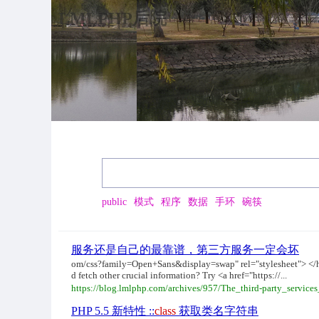
LMLPHP后院
public
模式
程序
数据
手环
碗筷
服务还是自己的最靠谱，第三方服务一定会坏
om/css?family=Open+Sans&display=swap" rel="stylesheet"> </
d fetch other crucial information? Try <a href="https://...
https://blog.lmlphp.com/archives/957/The_third-party_services_
PHP 5.5 新特性 ::
class
获取类名字符串