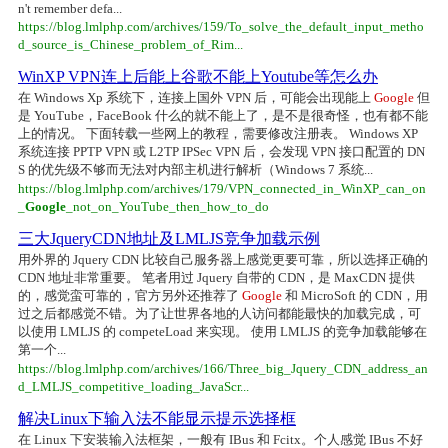
n't remember defa...
https://blog.lmlphp.com/archives/159/To_solve_the_default_input_metho
d_source_is_Chinese_problem_of_Rim...
WinXP VPN连上后能上谷歌不能上Youtube等怎么办
在 Windows Xp 系统下，连接上国外 VPN 后，可能会出现能上
Google
但
是 YouTube，FaceBook 什么的就不能上了，是不是很奇怪，也有都不能
上的情况。 下面转载一些网上的教程，需要修改注册表。 Windows XP
系统连接 PPTP VPN 或 L2TP IPSec VPN 后，会发现 VPN 接口配置的 DN
S 的优先级不够而无法对内部主机进行解析（Windows 7 系统...
https://blog.lmlphp.com/archives/179/VPN_connected_in_WinXP_can_on
_
Google
_not_on_YouTube_then_how_to_do
三大JqueryCDN地址及LMLJS竞争加载示例
用外界的 Jquery CDN 比较自己服务器上感觉更要可靠，所以选择正确的
CDN 地址非常重要。 笔者用过 Jquery 自带的 CDN，是 MaxCDN 提供
的，感觉蛮可靠的，官方另外还推荐了
Google
和 MicroSoft 的 CDN，用
过之后都感觉不错。为了让世界各地的人访问都能最快的加载完成，可
以使用 LMLJS 的 competeLoad 来实现。 使用 LMLJS 的竞争加载能够在
第一个...
https://blog.lmlphp.com/archives/166/Three_big_Jquery_CDN_address_an
d_LMLJS_competitive_loading_JavaScr...
解决Linux下输入法不能显示提示选择框
在 Linux 下安装输入法框架，一般有 IBus 和 Fcitx。个人感觉 IBus 不好