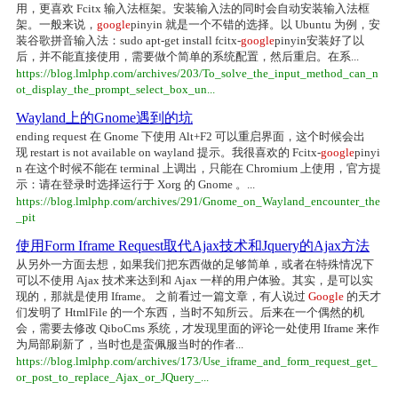
用，更喜欢 Fcitx 输入法框架。安装输入法的同时会自动安装输入法框
架。一般来说，
google
pinyin 就是一个不错的选择。以 Ubuntu 为例，安
装谷歌拼音输入法：sudo apt-get install fcitx-
google
pinyin安装好了以
后，并不能直接使用，需要做个简单的系统配置，然后重启。在系...
https://blog.lmlphp.com/archives/203/To_solve_the_input_method_can_n
ot_display_the_prompt_select_box_un...
Wayland上的Gnome遇到的坑
ending request 在 Gnome 下使用 Alt+F2 可以重启界面，这个时候会出
现 restart is not available on wayland 提示。我很喜欢的 Fcitx-
google
pinyi
n 在这个时候不能在 terminal 上调出，只能在 Chromium 上使用，官方提
示：请在登录时选择运行于 Xorg 的 Gnome 。...
https://blog.lmlphp.com/archives/291/Gnome_on_Wayland_encounter_the
_pit
使用Form Iframe Request取代Ajax技术和Jquery的Ajax方法
从另外一方面去想，如果我们把东西做的足够简单，或者在特殊情况下
可以不使用 Ajax 技术来达到和 Ajax 一样的用户体验。其实，是可以实
现的，那就是使用 Iframe。 之前看过一篇文章，有人说过
Google
的天才
们发明了 HtmlFile 的一个东西，当时不知所云。后来在一个偶然的机
会，需要去修改 QiboCms 系统，才发现里面的评论一处使用 Iframe 来作
为局部刷新了，当时也是蛮佩服当时的作者...
https://blog.lmlphp.com/archives/173/Use_iframe_and_form_request_get_
or_post_to_replace_Ajax_or_JQuery_...