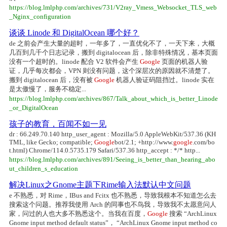
https://blog.lmlphp.com/archives/731/V2ray_Vmess_Websocket_TLS_web
_Nginx_configuration
谈谈 Linode 和 DigitalOcean 哪个好？
de 之前会产生大量的超时，一年多了，一直优化不了，一天下来，大概
几百到几千个日志记录，搬到 digitalocean 后，除非特殊情况，基本页面
没有一个超时的。linode 配合 V2 软件会产生
Google
页面的机器人验
证，几乎每次都会，VPN 则没有问题，这个深层次的原因就不清楚了。
搬到 digitalocean 后，没有被
Google
机器人验证码阻挡过。linode 实在
是太傲慢了，服务不稳定...
https://blog.lmlphp.com/archives/867/Talk_about_which_is_better_Linode
_or_DigitalOcean
孩子的教育，百闻不如一见
dr : 66.249.70.140 http_user_agent : Mozilla/5.0 AppleWebKit/537.36 (KH
TML, like Gecko; compatible;
Google
bot/2.1; +http://www.
google
.com/bo
t.html) Chrome/114.0.5735.179 Safari/537.36 http_accept : */* http...
https://blog.lmlphp.com/archives/891/Seeing_is_better_than_hearing_abo
ut_children_s_education
解决Linux之Gnome主题下Rime输入法默认中文问题
e 不熟悉，对 Rime，IBus and Fcitx 也不熟悉，导致我根本不知道怎么去
搜索这个问题。推荐我使用 Arch 的同事也不鸟我，导致我不太愿意问人
家，问过的人也大多不熟悉这个。当我在百度，
Google
搜索 “ArchLinux
Gnome input method default status”， “ArchLinux Gnome input method co