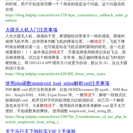
的时候，用户不知道填写哪一个？我讲的就是这个问题。这个问题虽然
在很...
https://blog.lmlphp.com/archives/379/Ajax_concurrency_callback_order_p
roblem
大疆无人机入门注意事项
入坑大疆无人机，满满的干货，希望能给你带来不一样的感觉。降落时
候绕飞机半周，此举用来判断飞机的降落位置。一般
情况
下，飞机下降
时候会稍微后退一点，也可能是站在飞机后面时眼睛的错觉。这一点是
很重要的！！！ 条件满足的
情况
下，尽量选择使用精准记录起飞点，然
后精准降落。试过这个精准降落，非常准，能正确的降落在起飞时候的
硬纸板上。将 DJI GO 4 APP 缓存大小设置为自动，默认为 2G，这点大疆
的设计实在...
https://blog.lmlphp.com/archives/426/DJI_drone_entry_notes
使用php函数simplexml_load_string解析xml注意事项
PHP 解析 xml 的方法有很多种，比如 DOMDocument 的 xpath，XMLRea
der，SimpleXML，XML Expat Parser 等。一般
情况
下，解析一段格式比
较规则的 xml，程序员对字符的处理能力比较强的话，自己写一个解析
器也未尝不可。大多数
情况
下，使用面向对象的库来解析 xml 是不太方
便的，不如函数来的爽快。 使用函数 simplexml_load_string 的...
https://blog.lmlphp.com/archives/238/The_Considerations_of_use_php_fu
nction_simplexml_load_string_t...
关于乐行天下独轮车V8F上手体验