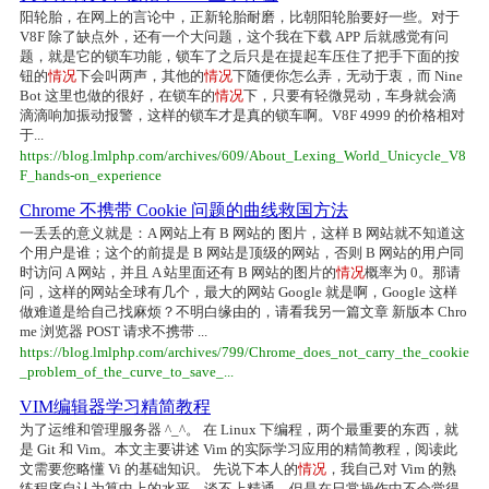
阳轮胎，在网上的言论中，正新轮胎耐磨，比朝阳轮胎要好一些。对于
V8F 除了缺点外，还有一个大问题，这个我在下载 APP 后就感觉有问
题，就是它的锁车功能，锁车了之后只是在提起车压住了把手下面的按
钮的
情况
下会叫两声，其他的
情况
下随便你怎么弄，无动于衷，而 Nine
Bot 这里也做的很好，在锁车的
情况
下，只要有轻微晃动，车身就会滴
滴滴响加振动报警，这样的锁车才是真的锁车啊。V8F 4999 的价格相对
于...
https://blog.lmlphp.com/archives/609/About_Lexing_World_Unicycle_V8
F_hands-on_experience
Chrome 不携带 Cookie 问题的曲线救国方法
一丢丢的意义就是：A 网站上有 B 网站的 图片，这样 B 网站就不知道这
个用户是谁；这个的前提是 B 网站是顶级的网站，否则 B 网站的用户同
时访问 A 网站，并且 A 站里面还有 B 网站的图片的
情况
概率为 0。那请
问，这样的网站全球有几个，最大的网站 Google 就是啊，Google 这样
做难道是给自己找麻烦？不明白缘由的，请看我另一篇文章 新版本 Chro
me 浏览器 POST 请求不携带 ...
https://blog.lmlphp.com/archives/799/Chrome_does_not_carry_the_cookie
_problem_of_the_curve_to_save_...
VIM编辑器学习精简教程
为了运维和管理服务器 ^_^。 在 Linux 下编程，两个最重要的东西，就
是 Git 和 Vim。本文主要讲述 Vim 的实际学习应用的精简教程，阅读此
文需要您略懂 Vi 的基础知识。 先说下本人的
情况
，我自己对 Vim 的熟
练程序自认为算中上的水平，谈不上精通，但是在日常操作中不会觉得