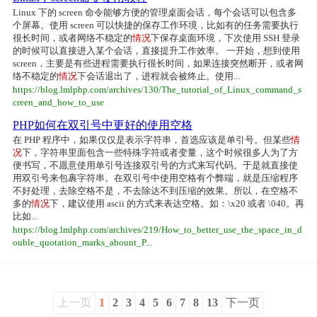
Linux 下的 screen 命令能够方便的管理桌面会话，每个会话可以包含多
个屏幕。使用 screen 可以快捷的保存工作环境，比如有的任务需要执行
很长时间，或者网络不稳定的
情况
下保存桌面环境，下次使用 SSH 登录
的时候可以直接进入某个会话，直接提升工作效率。 一开始，想到使用
screen，主要是有些进程需要执行很长时间，如果连接突然断开，或者网
络不稳定的
情况
下会话退出了，进程就会被终止。使用...
https://blog.lmlphp.com/archives/130/The_tutorial_of_Linux_command_s
creen_and_how_to_use
PHP如何在双引号中更好的使用空格
在 PHP 程序中，如果仅仅是表示字符串，首选应该是单引号。但某些
情
况
下，字符串里面包含一些特殊字符或者变量，这个时候很多人为了方
便书写，不愿意使用单引号连接双引号的方式来写代码。于是就直接使
用双引号来包裹字符串。在双引号中使用空格有个弊端，就是压缩程序
不好处理，去除空格不是，不去除达不到压缩的效果。所以，在空格不
多的
情况
下，建议使用 ascii 的方式来表达空格。如：\x20 或者 \040。再
比如...
https://blog.lmlphp.com/archives/219/How_to_better_use_the_space_in_d
ouble_quotation_marks_abount_P...
上一页
1
2
3
4
5
6
7
8
13
下一页