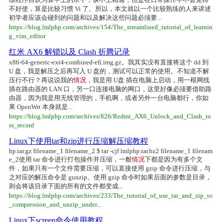
不好使，算是比较习惯 Vi 了。所以，本文就以一个比较熟练的人来讲述
初学者应该会碰到的问题和以及解决这些问题必须要...
https://blog.lmlphp.com/archives/154/The_streamlined_tutorial_of_learnin
g_vim_editor
红米 AX6 解锁以及 Clash 折腾记录
x86-64-generic-ext4-combined-efi.img.gz。我其实没有直接将这个 dd 到
U 盘，我是解压之后再写入 U 盘的，测试可以正常的使用。不知道不解
压行不行？再说说我的
情况
，我是用 U盘 插在电脑上启动，用一根网线
插在路由器的 LAN 口，另一口连接电脑的网口，这里好像必须要借助路
由器，因为我是用无线管理的，手机啊，或者另外一台电脑都行，你如
果 OpenWrt 本身就是...
https://blog.lmlphp.com/archives/826/Redmi_AX6_Unlock_and_Clash_to
ss_record
Linux下使用tar和zip进行压缩解压缩教程
hp.tar.gz filename_1 filename_2 $ tar -cjf lmlphp.tar.bz2 filename_1 filenam
e_2使用 tar 命令进行打包操作并压缩，一般
情况
下都是因为有多个文
件，如果只有一个文件需要压缩，可以直接使用 gzip 命令进行压缩，与
之对应的解压命令是 gunzip。使用 gzip 命令时如果后面的参数是目录，
则会将该目录下面的所有的文件都变成...
https://blog.lmlphp.com/archives/233/The_tutorial_of_use_tar_and_zip_to
_compression_and_unzip_under...
Linux下screen命令使用教程