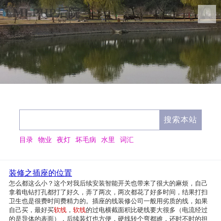
LMLPHP后院
目录
物业
夜灯
坏毛病
水里
词汇
装修之插座的位置
怎么都这么小？这个对我后续安装智能开关也带来了很大的麻烦，自己
拿着电钻打孔都打了好久，弄了两次，两次都花了好多时间，结果打扫
卫生也是很费时间费精力的。插座的线装修公司一般用劣质的线，如果
自己买，最好买
软线
，
软线
的过电横截面积比硬线要大很多（电流经过
的是导体的表面），后续装灯也方便，硬线转个弯都难，还时不时的担