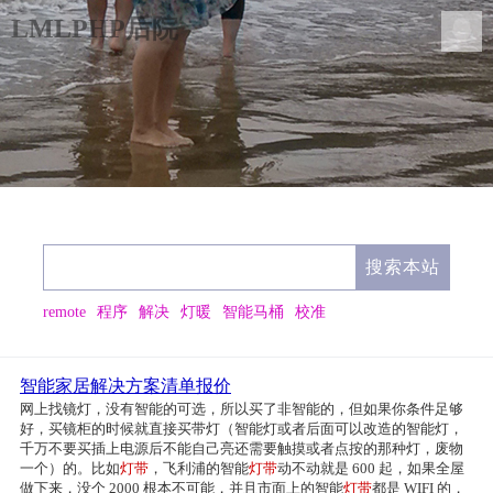
LMLPHP后院
remote
程序
解决
灯暖
智能马桶
校准
智能家居解决方案清单报价
网上找镜灯，没有智能的可选，所以买了非智能的，但如果你条件足够
好，买镜柜的时候就直接买带灯（智能灯或者后面可以改造的智能灯，
千万不要买插上电源后不能自己亮还需要触摸或者点按的那种灯，废物
一个）的。比如
灯带
，飞利浦的智能
灯带
动不动就是 600 起，如果全屋
做下来，没个 2000 根本不可能，并且市面上的智能
灯带
都是 WIFI 的，